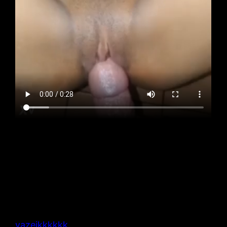
vazeikkkkkk